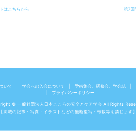
トはこちらから
第7
ついて
学会への入会について
学術集会、研修会、学会誌
プライバシーポリシー
yright © 一般社団法人日本こころの安全とケア学会 All Rights Reser
【掲載の記事・写真・イラストなどの無断複写・転載等を禁じます