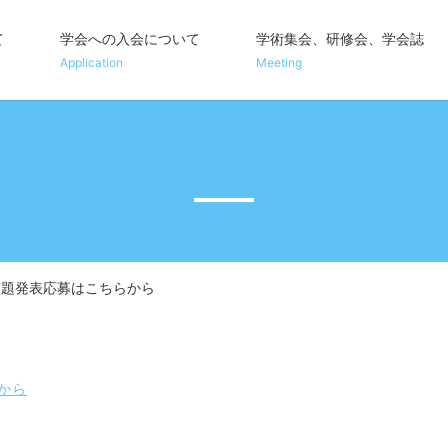
て
学会への入会について
学術集会、研修会、学会誌
Application
Meeting
回学術集会一般演題発表応募はこち
演題発表応募はこちらから
から