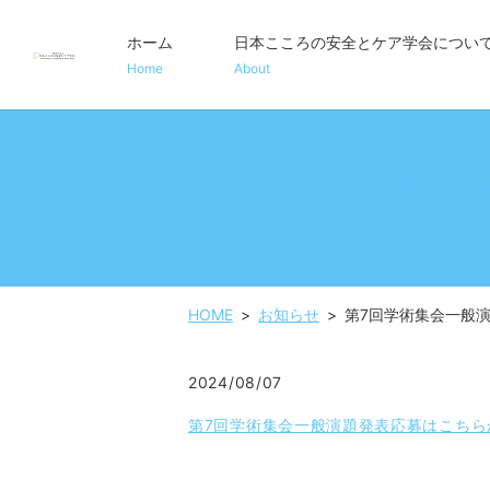
ホーム
日本こころの安全とケア学会につい
Home
About
第7
HOME
お知らせ
第7回学術集会一般
2024/08/07
第7回学術集会一般演題発表応募はこちら